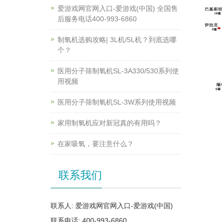
爱游戏网官网入口-爱游戏(中国) 全国售
后服务电话400-993-6860
制氧机选购攻略| 3L机/5L机？到底选哪
个？
医用分子筛制氧机SL-3A330/530系列使
用视频
医用分子筛制氧机SL-3W系列使用视频
家用制氧机应对新冠真的有用吗？
在家吸氧，要注意什么？
联系我们
联系人: 爱游戏网官网入口-爱游戏(中国)
联系电话: 400-993-6860