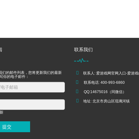
阅
联系我们
我们的邮件列表，您将更新我们的最新
联系人: 爱游戏网官网入口-爱游戏(
填写你的电子邮件：
联系电话: 400-993-6860
QQ:14675016（同微信）
地址: 北京市房山区琉璃河镇
提交