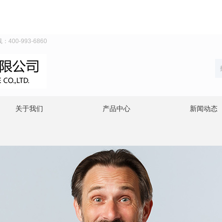
0-993-6860
关于我们
产品中心
新闻动态