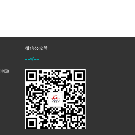
微信公众号
中国)