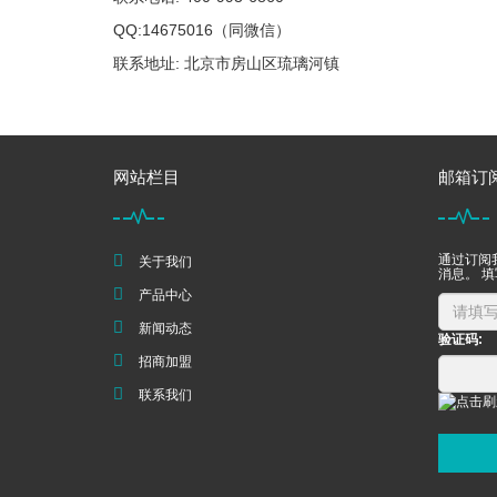
QQ:14675016（同微信）
联系地址: 北京市房山区琉璃河镇
网站栏目
邮箱订
通过订阅
关于我们
消息。 
产品中心
新闻动态
验证码:
招商加盟
联系我们